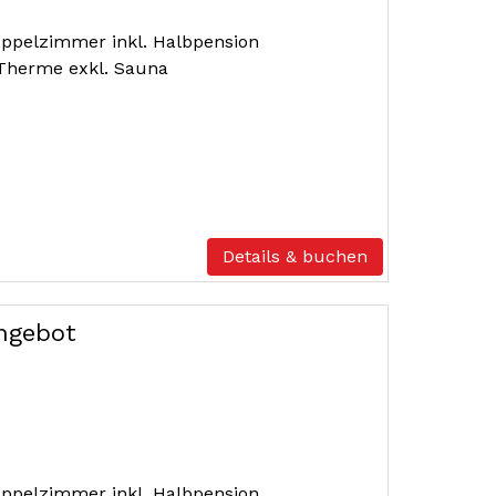
ppelzimmer inkl. Halbpension
a Therme exkl. Sauna
Details & buchen
ngebot
ppelzimmer inkl. Halbpension