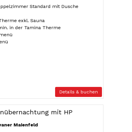
oppelzimmer Standard mit Dusche
a Therme exkl. Sauna
min. in der Tamina Therme
rmenü
menü
Details & buchen
ienübernachtung mit HP
vaner Maienfeld