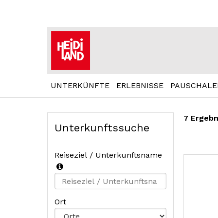
UNTERKÜNFTE
ERLEBNISSE
PAUSCHALE
7 Ergebn
Unterkunftssuche
Reiseziel / Unterkunftsname
Type 2 or
more
Ort
characters
for