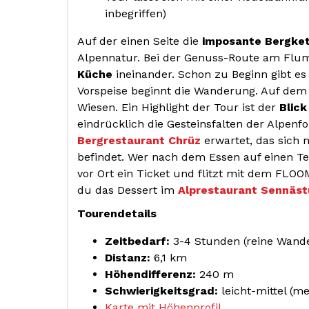
inbegriffen)
Auf der einen Seite die
imposante Bergket
Alpennatur. Bei der Genuss-Route am Flum
Küche
ineinander. Schon zu Beginn gibt e
Vorspeise beginnt die Wanderung. Auf dem 
Wiesen. Ein Highlight der Tour ist der
Blic
eindrücklich die Gesteinsfalten der Alpen
Bergrestaurant Chrüz
erwartet, das sich
befindet. Wer nach dem Essen auf einen Tei
vor Ort ein Ticket und flitzt mit dem FLO
du das Dessert im
Alprestaurant Sennäs
Tourendetails
Zeitbedarf:
3-4 Stunden (reine Wande
Distanz:
6,1 km
Höhendifferenz:
240 m
Schwierigkeitsgrad:
leicht-mittel (me
Karte mit Höhenprofil