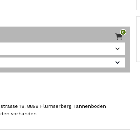
0
pstrasse 18, 8898 Flumserberg Tannenboden
oden vorhanden