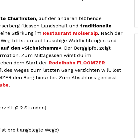
te Churfirsten
, auf der anderen blühende
serberg fliessen Landschaft und
traditionelle
s eine Stärkung im
Restaurant Molseralp
. Nach der
Weg triffst du auf lauschige Waldlichtungen und
k auf den «Sichelchamm»
. Der Berggipfel zeigt
formation. Zum Mittagessen wirst du im
 neben dem Start der
Rodelbahn FLOOMZER
l des Weges zum letzten Gang verzichten will, löst
OMZER den Berg hinunter. Zum Abschluss geniesst
tube
.
rzeit: Ø 2 Stunden)
ist breit angelegte Wege)