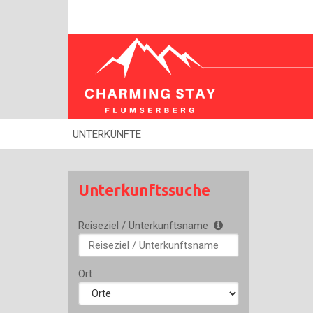
UNTERKÜNFTE
Unterkunftssuche
Reiseziel / Unterkunftsname
Type 2 or
more
characters
Ort
for
results.