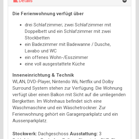
mehr (11 ) »
mehr (11 ) »
mehr (11 ) »
mehr (11 ) »
mehr (11 ) »
mehr (11 ) »
mehr (11 ) »
Details
Die Ferienwohnung verfügt über
drei Schlafzimmer; zwei Schlafzimmer mit
Doppelbett und ein Schlafzimmer mit zwei
Stockbetten
ein Badezimmer mit Badewanne / Dusche,
Lavabo und WC
ein offenes Wohn-/Esszimmer
eine voll ausgestattete Küche
Inneneinrichtung & Technik
WLAN, DVD-Player, Nintendo Wii, Netflix und Dolby
Surround System stehen zur Verfügung. Die Wohnung
verfügt über einen Balkon mit Sicht auf die umliegenden
Bergketten. Im Wohnhaus befindet sich eine
Waschmaschine und ein Wäschetrockner. Zur
Ferienwohnung gehört ein Garagenparkplatz und ein
Aussenparkplatz.
Stockwerk:
Dachgeschoss
Ausstattung:
3