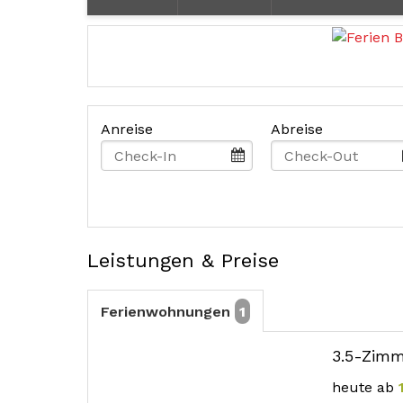
Anreise
Abreise
Leistungen & Preise
Ferienwohnungen
1
3.5-Zim
mehr (8 ) »
mehr (8 ) »
mehr (8 ) »
mehr (8 ) »
heute ab