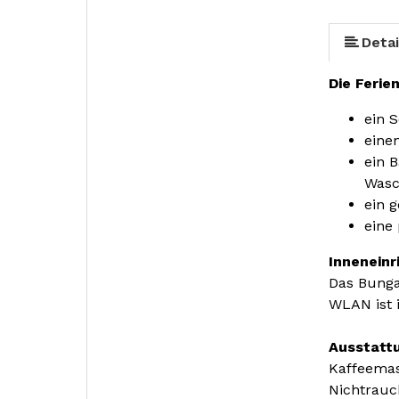
Detai
Die Ferie
ein 
eine
ein 
Wasc
ein 
eine
Inneneinr
Das Bunga
WLAN ist 
Ausstatt
Kaffeemas
Nichtrauc