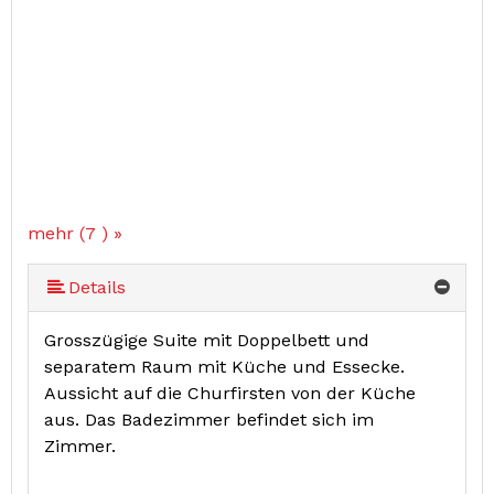
mehr (7 ) »
mehr (7 ) »
mehr (7 ) »
mehr (7 ) »
Details
Grosszügige Suite mit Doppelbett und
separatem Raum mit Küche und Essecke.
Aussicht auf die Churfirsten von der Küche
aus. Das Badezimmer befindet sich im
Zimmer.