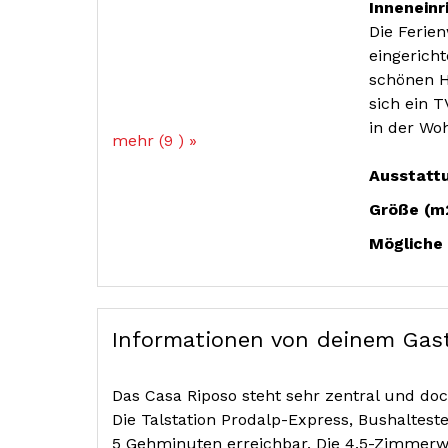
Inneneinr
Die Ferie
eingerich
schönen H
sich ein 
in der Wo
mehr (9 ) »
Ausstatt
Größe (m
Mögliche
Informationen von deinem Gas
Das Casa Riposo steht sehr zentral und d
Die Talstation Prodalp-Express, Bushaltest
5 Gehminuten erreichbar. Die 4.5-Zimmerwo