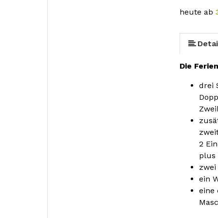
mehr (9 ) »
mehr (9 ) »
mehr (9 ) »
mehr (9 ) »
mehr (9 ) »
heute ab
Detai
Die Ferie
drei
Dopp
Zwei
zusä
zwei
2 Ei
plus 
zwei
ein 
eine
Masc